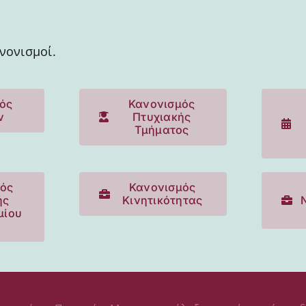
νονισμοί.
ός
Κανονισμός
ν
Πτυχιακής
Τμήματος
ός
Κανονισμός
ής
Κινητικότητας
μίου