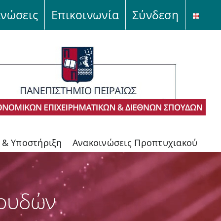
ινώσεις
Επικοινωνία
Σύνδεση
ς & Υποστήριξη
Ανακοινώσεις Προπτυχιακού
πουδών