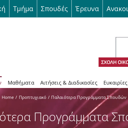
κή
Τμήμα
Σπουδές
Έρευνα
Ανακο
ν
Μαθήματα
Αιτήσεις & Διαδικασίες
Ευκαιρίε
Home
Προπτυχιακό
Παλαιότερα Προγράμματα Σπουδών
ότερα Προγράμματα Σ