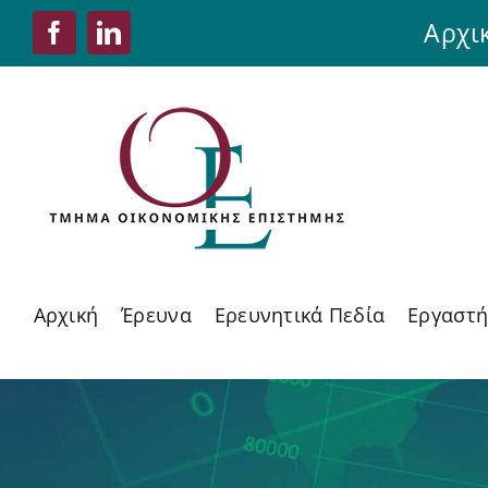
Skip
Αρχι
Facebook
LinkedIn
to
content
Αρχική
Έρευνα
Ερευνητικά Πεδία
Εργαστή