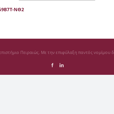
69Β7Τ-ΝΘ2
επιστήμιο Πειραιώς. Με την επιφύλαξη παντός νομίμου δ
Facebook
LinkedIn