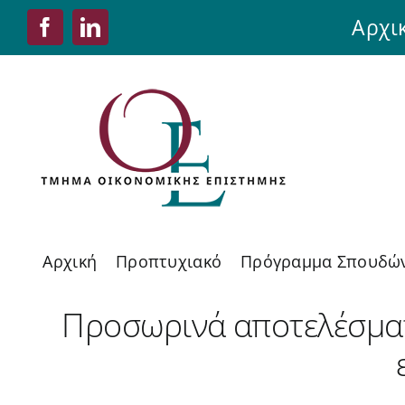
Skip
Αρχι
Facebook
LinkedIn
to
content
Αρχική
Προπτυχιακό
Πρόγραμμα Σπουδώ
Προσωρινά αποτελέσματ