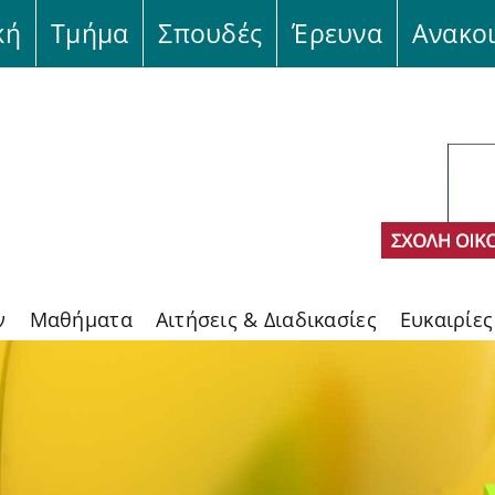
κή
Τμήμα
Σπουδές
Έρευνα
Ανακο
ν
Μαθήματα
Αιτήσεις & Διαδικασίες
Ευκαιρίε