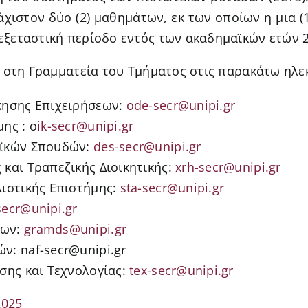
ιστον δύο (2) μαθημάτων, εκ των οποίων η μια (1
 εξεταστική περίοδο εντός των ακαδημαϊκών ετών 2
στη Γραμματεία του Τμήματος στις παρακάτω ηλεκ
κησης Επιχειρήσεων:
ode-secr@unipi.gr
ης : o
ik-secr@unipi.gr
αϊκών Σπουδών:
des-secr@unipi.gr
και Τραπεζικής Διοικητικής:
xrh-secr@unipi.gr
λιστικής Επιστήμης:
sta-secr@unipi.gr
secr@unipi.gr
των:
gramds@unipi.gr
: naf-secr@unipi.gr
σης και Τεχνολογίας:
tex-secr@unipi.gr
2025