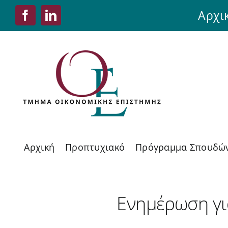
Skip
Αρχι
Facebook
LinkedIn
to
content
Αρχική
Προπτυχιακό
Πρόγραμμα Σπουδώ
Ενημέρωση γι