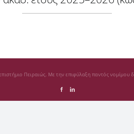
επιστήμιο Πειραιώς. Με την επιφύλαξη παντός νομίμου δ
Facebook
LinkedIn