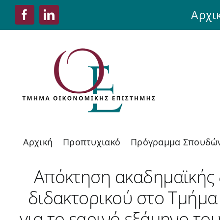
Skip
Αρχι
Facebook
LinkedIn
to
content
Αρχική
Προπτυχιακό
Πρόγραμμα Σπουδώ
Απόκτηση ακαδημαϊκής δ
διδακτορικού στο Τμήμα
για το εαρινό εξάμηνο το