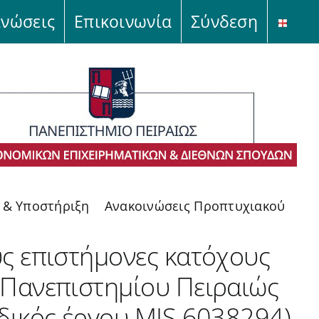
ινώσεις
Επικοινωνία
Σύνδεση
ς & Υποστήριξη
Ανακοινώσεις Προπτυχιακού
υς επιστήμονες κατόχους
 Πανεπιστημίου Πειραιώς
ωδικός έργου MIS 6038294)