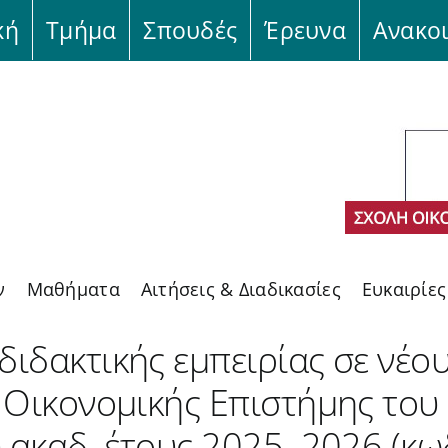
κή
Τμήμα
Σπουδές
Έρευνα
Ανακο
ν
Μαθήματα
Αιτήσεις & Διαδικασίες
Ευκαιρίε
ιδακτικής εμπειρίας σε νέο
 Οικονομικής Επιστήμης του
υ ακαδ. έτους 2025–2026 (κ