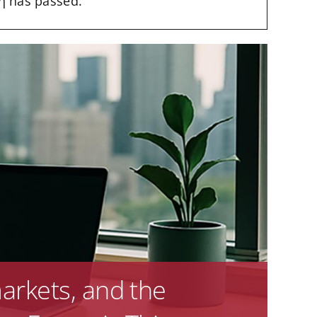
η has passed.
markets, and the