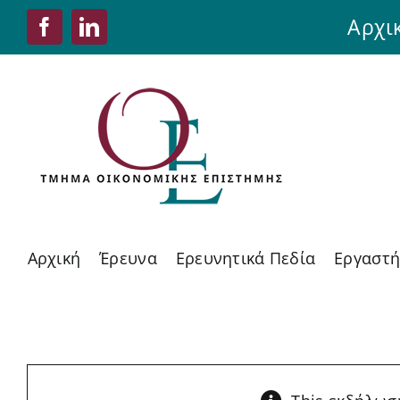
Skip
Αρχι
Facebook
LinkedIn
to
content
Αρχική
Έρευνα
Ερευνητικά Πεδία
Εργαστή