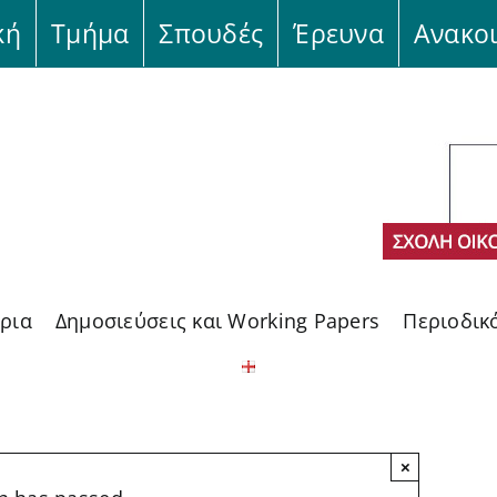
κή
Τμήμα
Σπουδές
Έρευνα
Ανακο
ρια
Δημοσιεύσεις και Working Papers
Περιοδικ
×