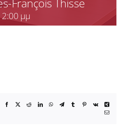
ues-François Thisse
-
2:00 μμ
Facebook
X
Reddit
LinkedIn
WhatsApp
Telegram
Tumblr
Pinterest
Vk
Xing
Email